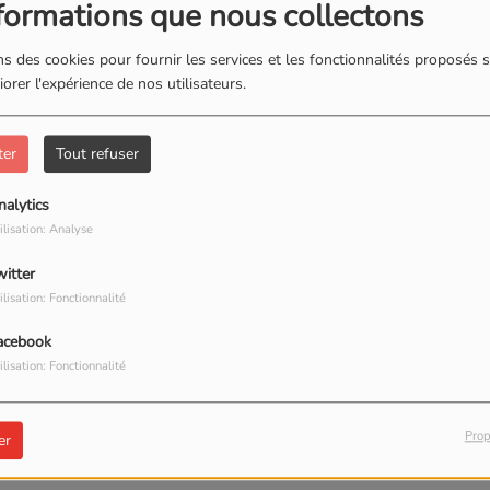
formations que nous collectons
e Antoine Masson. Les habitants sont invités à assister à cet
loppement des équipements sportifs de la commune.
s des cookies pour fournir les services et les fonctionnalités proposés s
orer l'expérience de nos utilisateurs.
ter
Tout refuser
nalytics
ilisation: Analyse
witter
ilisation: Fonctionnalité
acebook
ilisation: Fonctionnalité
Dijon : six personnes évacuées après un
Prop
er
incendie dans un appartement