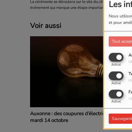
Les in
La cérémonie se déroulera sur le site du city stade, situé ru
événement qui marque une étape importante dans le déve
Nous utilison
et pour améli
Voir aussi
Tout accep
A
Ut
Activé
T
Ut
Activé
F
Ut
Activé
Auxonne : des coupures d’électricité prévues
Sauvegard
mardi 14 octobre