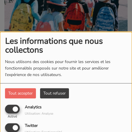
Les informations que nous
collectons
Nous utilisons des cookies pour fournir les services et les
fonctionnalités proposés sur notre site et pour améliorer
l'expérience de nos utilisateurs.
Tout accepter
Tout refuser
02 AVRIL 2025
Le comité de défense des écoles de Côte-d'Or a organisé, hier matin,
Analytics
une action devant l'école maternelle de Bretenière, temporairement
Utilisation: Analyse
bloquée. Objectif : dénoncer les 46 fermetures de classes annoncées
Activé
pour la rentrée prochaine dans le département.
Twitter