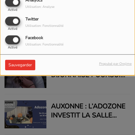
Analytics
INTERDIT RUE DES
Utilisation: Analyse
Activé
MOULINS DU 15 AU 17
Twitter
AVRIL
AUXONNE – UN CAFÉ
Utilisation: Fonctionnalité
Activé
SANTÉ POUR TOUT
Facebook
COMPRENDRE SUR LES
Utilisation: Fonctionnalité
Activé
MÉDICAMENTS
GÉNÉRIQUES
UNE EX-ÉTUDIANTE
Propulsé par Orejime
Sauvegarder
DIJONNAISE POURSUIT
L’AVENTURE THE VOICE
AUXONNE : L’ADOZONE
INVESTIT LA SALLE
L’EMPIRE