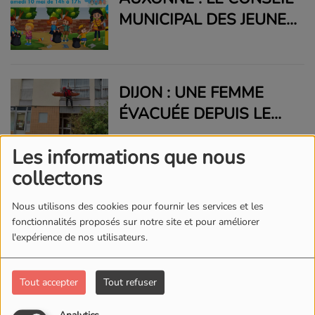
MUNICIPAL DES JEUNES
ORGANISE UNE
NOUVELLE OPÉRATION
« NETTOYONS LA VILLE
DIJON : UNE FEMME
! »
ÉVACUÉE DEPUIS LE
14E ÉTAGE PAR
Les informations que nous
L'EXTÉRIEUR
collectons
TOURISME À DIJON :
CAP SUR L’IMMERSION
Nous utilisons des cookies pour fournir les services et les
fonctionnalités proposés sur notre site et pour améliorer
POUR SÉDUIRE LES
l'expérience de nos utilisateurs.
VISITEURS EN 2025
MIREBEAU-SUR-BÈZE :
Tout accepter
Tout refuser
STATIONNEMENT