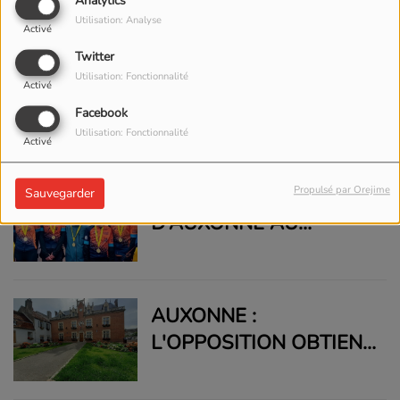
Analytics
L’ÉDUCATION À
Utilisation: Analyse
Activé
L’IMAGE AVEC PHILIPPE
Twitter
ROUYER
CÔTE-D’OR : UN PLAN
Utilisation: Fonctionnalité
Activé
DE 5 MILLIONS
Facebook
D’EUROS POUR
Utilisation: Fonctionnalité
Activé
L’AUTONOMIE
Propulsé par Orejime
CINQ COLLÉGIENS
Sauvegarder
D’AUXONNE AU
CHAMPIONNAT DE
FRANCE UNSS DE
LASER RUN
AUXONNE :
L'OPPOSITION OBTIENT
LE MAINTIEN DE
SUBVENTIONS POUR