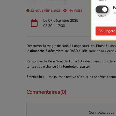
F
22 NOVEMBRE 2025 -
464 VUES
Ut
Activé
Le 07 décembre 2025
08:30 - 17:00
Sauvegard
Découvrez la magie de Noël à Longecourt-en-Plaine ! L'asso
le
dimanche 7 décembre
, de
9h30 à 18h
, salle de la Cerisai
Rencontrez le Père Noël de 15h à 18h, découvrez plus de
2
tentez votre chance à la
tombola gratuite
!
Entrée libre
- Une journée festive où tous les bénéfices souti
Commentaires(0)
Connectez-vous p