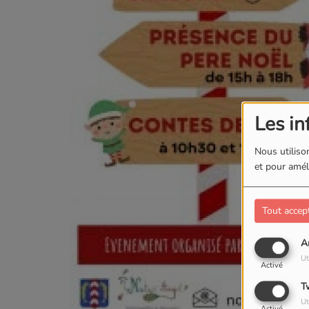
Les in
Nous utilison
et pour améli
Tout accep
A
Ut
Activé
T
Ut
Activé