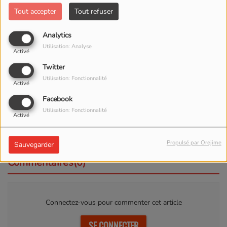
Tout accepter
Tout refuser
Analytics
Utilisation: Analyse
Activé
Twitter
Utilisation: Fonctionnalité
Activé
Facebook
Utilisation: Fonctionnalité
Activé
Propulsé par Orejime
Sauvegarder
Commentaires(0)
Connectez-vous pour commenter cet article
SE CONNECTER