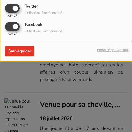
de l'aéroport de Kloten (ZH). Il n'en est
Twitter
pas à son premier «malentendu».
Utilisation: Fonctionnalité
Activé
Facebook
Déguisé en bagagiste, il vole 100'000 euros à des touristes
Utilisation: Fonctionnalité
Activé
20 juillet 2026
Propulsé par Orejime
Sauvegarder
Un individu s'étant fait passer pour un
employé de l'hôtel a dérobé toutes les
affaires d'un couple ukrainien de
passage à Nice vendredi.
Venue pour sa cheville, une ado repart sans ses dents de sagesse
18 juillet 2026
Une jeune fille de 17 ans devant se