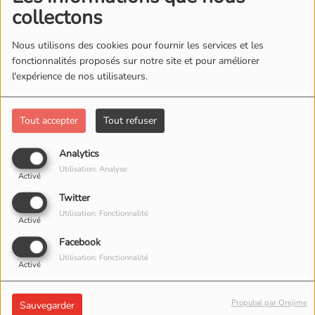
collectons
Manon Lisa
Nous utilisons des cookies pour fournir les services et les
fonctionnalités proposés sur notre site et pour améliorer
l'expérience de nos utilisateurs.
06:28
Mama Santa
Flavia Coelho
Tout accepter
Tout refuser
Analytics
06:26
Utilisation: Analyse
Younger you
Activé
Twitter
Miley Cyrus
Utilisation: Fonctionnalité
Activé
Facebook
06:24
Utilisation: Fonctionnalité
Anxiety
Activé
Doechii
Propulsé par Orejime
Sauvegarder